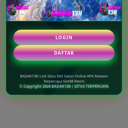
LOGIN
DAFTAR
BADAK138: Link Situs Slot Gacor Online APK Maxwin
Terpercaya Slot88 Resmi
© Copyright 2026 BADAK138 | SITUS TERPERCAYA