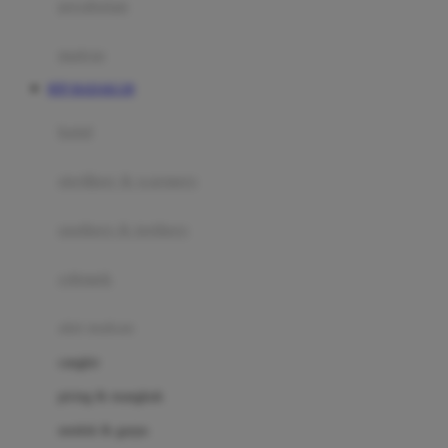
perabotan
Happy Tummy
Hauck
matras
Havaianas
RTP BADAK138
Hegen
botol
Hot Wheels
sterilizer & warmers
Hybrid
soothers & teethers
I
Inlacta DHA
celemek
Interlac
alat makan
Ivenet
cangkir
J
piring & mangkuk
Jack N Jill
sendok & garpu