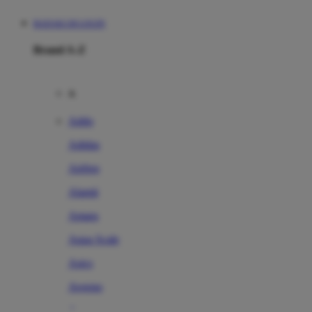
BADAK138 LOGIN
Brand A-Z
A
Addo
Adidas
Airfree
Alamii
Amara
Aqua Scale
Asics
Aveeno
Awan