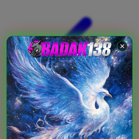
Xootz
Y
Yamatoya
Z
Zaxy
Zoggs
0-9
4Moms
59S