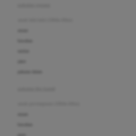
pakaian renang
Bumkins
anak laki-laki (18bln-8thn)
C
atasan
Cetaphil
bawahan
Chicco
setelan
Childlife
jaket
Clevamama
pakaian dalam
Cocolatte
Cottonseeds
pakaian ibu hamil
Cozy N Safe
anak perempuan (18bln-8thn)
Crane
atasan
Cybex
bawahan
D
gaun